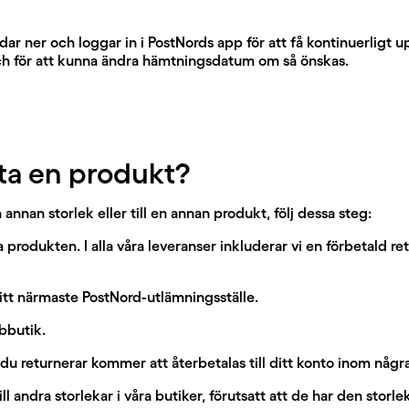
ar ner och loggar in i PostNords app för att få kontinuerligt
och för att kunna ändra hämtningsdatum om så önskas.
ta en produkt?
n annan storlek eller till en annan produkt, följ dessa steg:
produkten. I alla våra leveranser inkluderar vi en förbetald re
ditt närmaste PostNord-utlämningsställe.
bbutik.
du returnerar kommer att återbetalas till ditt konto inom någr
ill andra storlekar i våra butiker, förutsatt att de har den storle