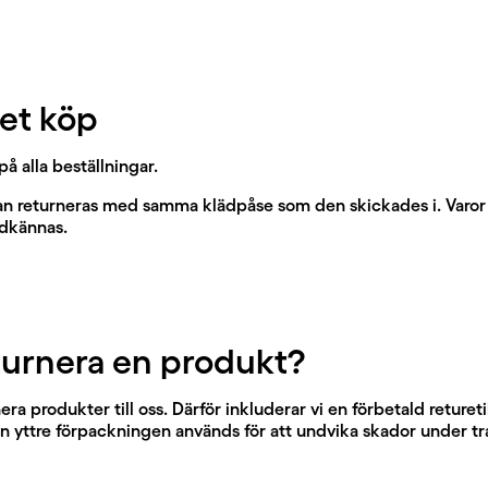
pet köp
å alla beställningar.
ran returneras med samma klädpåse som den skickades i. Varor 
odkännas.
turnera en produkt?
nera produkter till oss. Därför inkluderar vi en förbetald retur
den yttre förpackningen används för att undvika skador under tr