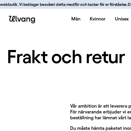
Hoppa till innehåll
webbutik. Vi beklagar besväret detta medför och tackar för er förståelse.
Det ä
Män
Kvinnor
Unisex
Frakt och retur | Ulvang
Frakt och retur
Vår ambition är att leverera 
För närvarande erbjuder vi enb
beställning har lämnat vårt 
Du måste hämta paketet inom 