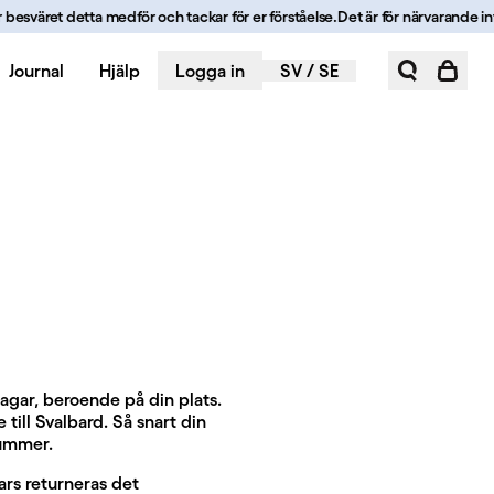
esväret detta medför och tackar för er förståelse.
Det är för närvarande inte m
Journal
Hjälp
Logga in
SV
/
SE
dagar, beroende på din plats.
 till Svalbard. Så snart din
nummer.
ars returneras det