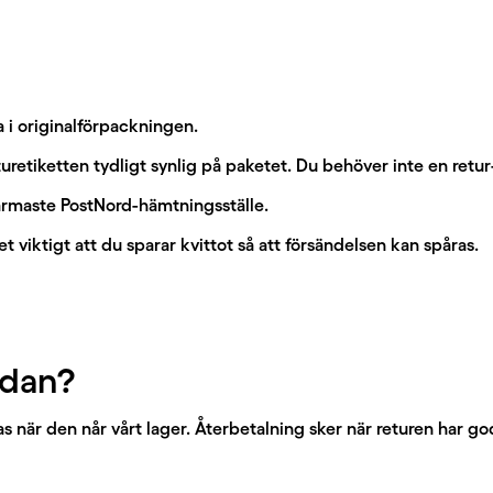
a i originalförpackningen.
uretiketten tydligt synlig på paketet. Du behöver inte en retur
 närmaste PostNord-hämtningsställe.
t viktigt att du sparar kvittot så att försändelsen kan spåras.
edan?
s när den når vårt lager. Återbetalning sker när returen har go