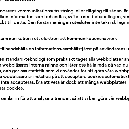
ndarens kommunikationsutrustning, eller tillgång till sådan, är i
lken information som behandlas, syftet med behandlingen, v
 till detta. Den första meningen utesluter inte teknisk lagring a
a kommunikation i ett elektroniskt kommunikationsnätverk
t tillhandahålla en informations-samhällstjänst på användarens 
r en standard-teknologi som praktiskt taget alla webbplatser a
din webbläsares interna minne och låter oss hålla reda på vad d
s, och ger oss statistik som vi använder för att göra våra webbp
 webbläsare är inställda på att acceptera cookies automatiskt
es inte accepteras. Bra att veta är dock att många webbplatser
rar cookies.
samlar in för att analysera trender, så att vi kan göra vår webb