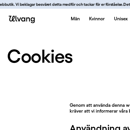
Hoppa till innehåll
butik. Vi beklagar besväret detta medför och tackar för er förståelse.
Det är f
Män
Kvinnor
Unisex
Cookies | Ulvang
Cookies
Genom att använda denna we
kräver att vi informerar vår
Användning av