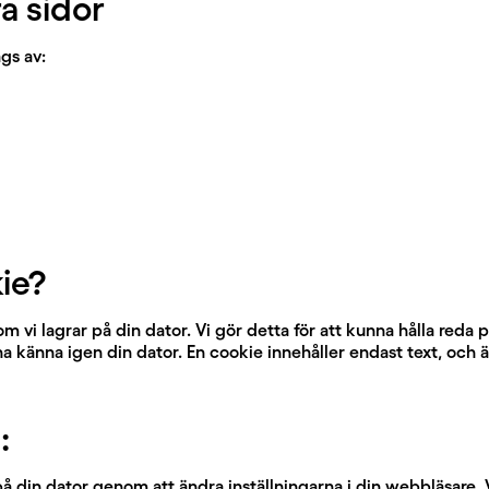
a sidor
gs av:
ie?
 som vi lagrar på din dator. Vi gör detta för att kunna hålla red
na känna igen din dator. En cookie innehåller endast text, och 
:
på din dator genom att ändra inställningarna i din webbläsare. 