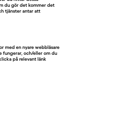
 om du gör det kommer det
h tjänster antar att
tor med en nyare webbläsare
e fungerar, och/eller om du
licka på relevant länk