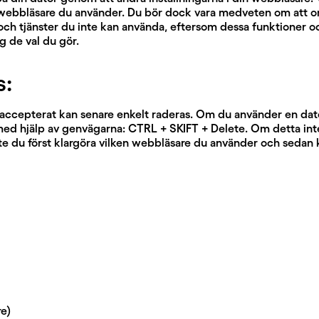
en webbläsare du använder. Du bör dock vara medveten om att
och tjänster du inte kan använda, eftersom dessa funktioner oc
 de val du gör.
s:
 accepterat kan senare enkelt raderas. Om du använder en da
med hjälp av genvägarna: CTRL + SKIFT + Delete. Om detta int
 du först klargöra vilken webbläsare du använder och sedan k
re)