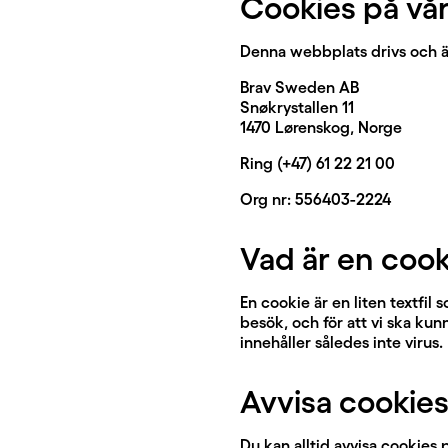
Cookies på vår
Denna webbplats drivs och ä
Brav Sweden AB
Snøkrystallen 11
1470 Lørenskog, Norge
Ring (+47) 61 22 21 00
Org nr: 556403-2224
Vad är en cook
En cookie är en liten textfil
besök, och för att vi ska kun
innehåller således inte virus.
Avvisa cookies
Du kan alltid avvisa cookies 