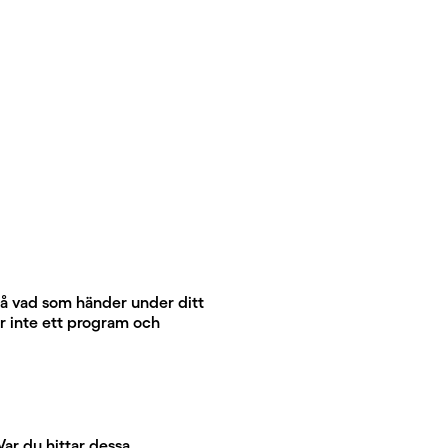
a på vad som händer under ditt
är inte ett program och
Var du hittar dessa