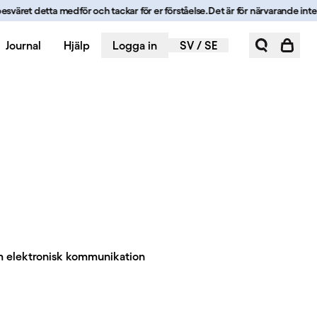
äret detta medför och tackar för er förståelse.
Det är för närvarande inte möj
Journal
Hjälp
Logga in
SV
/
SE
m elektronisk kommunikation