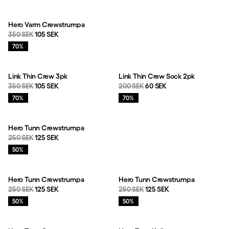
Hero Varm Crewstrumpa
Originalpris:
Reapris
:
350 SEK
105 SEK
Rea
:
70%
Link Thin Crew 3pk
Link Thin Crew Sock 2pk
Originalpris:
Reapris
:
Originalpris:
Reapris
:
350 SEK
105 SEK
200 SEK
60 SEK
Rea
:
Rea
:
70%
70%
Hero Tunn Crewstrumpa
Originalpris:
Reapris
:
250 SEK
125 SEK
Rea
:
50%
Hero Tunn Crewstrumpa
Hero Tunn Crewstrumpa
Originalpris:
Reapris
:
Originalpris:
Reapris
:
250 SEK
125 SEK
250 SEK
125 SEK
Rea
:
Rea
:
50%
50%