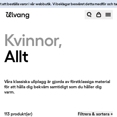
Hoppa till innehåll
att beställa varor i vår webbutik. Vi beklagar besväret detta medför och tacka
Allt | Ulvang
Kvinnor
Allt
Allt
Våra klassiska ullplagg är gjorda av förstklassiga material
för att hålla dig bekväm samtidigt som du håller dig
varm.
113 produkt(er)
Filtrera & sortera
+