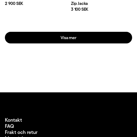
Pris:
2 900 SEK
Zip Jacka
Pris:
3 100 SEK
Visa mer
Kontakt
FAQ
Frakt och retur