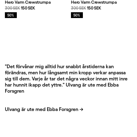
Hero Varm Crewstrumpa
Hero Varm Crewstrumpa
Originalpris:
Reapris
:
Originalpris:
Reapris
:
300 SEK
150 SEK
300 SEK
150 SEK
Rea
:
Rea
:
50%
50%
Framhävt innehåll
"Det förvånar mig alltid hur snabbt årstiderna kan
förändras, men hur långsamt min kropp verkar anpassa
sig till dem. Varje år tar det några veckor innan mitt inre
har hunnit ikapp det yttre." Ulvang är ute med Ebba
Forsgren
Ulvang är ute med Ebba Forsgren
→