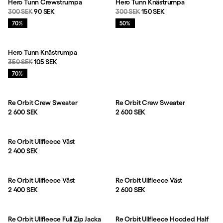
Hero Tunn Crewstrumpa
Hero Tunn Knästrumpa
Originalpris:
Reapris
:
Originalpris:
Reapris
:
300 SEK
90 SEK
300 SEK
150 SEK
Rea
:
Rea
:
70%
50%
Hero Tunn Knästrumpa
Originalpris:
Reapris
:
350 SEK
105 SEK
Rea
:
70%
Re Orbit Crew Sweater
Re Orbit Crew Sweater
Pris:
Pris:
2 600 SEK
2 600 SEK
Re Orbit Ullfleece Väst
Pris:
2 400 SEK
Re Orbit Ullfleece Väst
Re Orbit Ullfleece Väst
Pris:
Pris:
2 400 SEK
2 600 SEK
Re Orbit Ullfleece Full Zip Jacka
Re Orbit Ullfleece Hooded Half