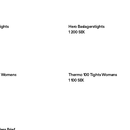
ights
Hero Baslagerstights
Pris:
1 200 SEK
Rav Base Tights Womens
Thermo 100 Tights Womans
Pris:
1 100 SEK
ess Brief