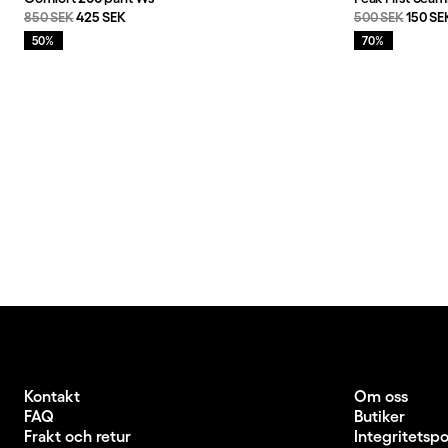
Originalpris:
Reapris
:
Originalpris:
Reapri
850 SEK
425 SEK
500 SEK
150 SE
Rea
:
Rea
:
50%
70%
Kontakt
Om oss
FAQ
Butiker
Frakt och retur
Integritetspo