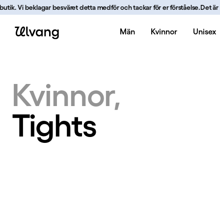
Hoppa till innehåll
utik. Vi beklagar besväret detta medför och tackar för er förståelse.
Det är fö
Män
Kvinnor
Unisex
Tights | Ulvang
Kvinnor
Tights
Tights