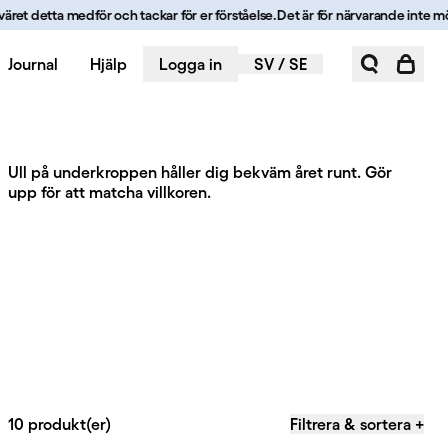
ret detta medför och tackar för er förståelse.
Det är för närvarande inte möjli
Journal
Hjälp
Logga in
SV
/
SE
Ull på underkroppen håller dig bekväm året runt. Gör
upp för att matcha villkoren.
10 produkt(er)
Filtrera & sortera
+