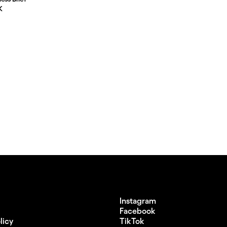
s
:
K
Instagram
Facebook
licy
TikTok