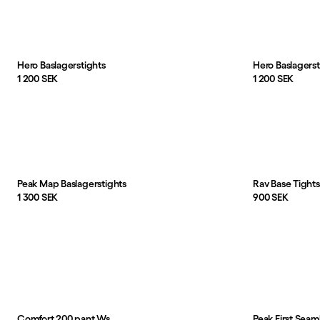
Produkter
Hero Baslagerstights
Hero Baslagerst
Pris:
Pris:
1 200 SEK
1 200 SEK
Peak Map Baslagerstights
Pris:
Pris:
1 300 SEK
900 SEK
Comfort 200 pant Ws
Peak First Seaml