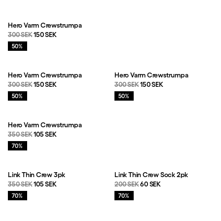
Produkter
Hero Varm Crewstrumpa
Originalpris:
Reapris
:
300 SEK
150 SEK
Rea
:
50%
Hero Varm Crewstrumpa
Hero Varm Crewstrumpa
Originalpris:
Reapris
:
Originalpris:
Reapris
:
300 SEK
150 SEK
300 SEK
150 SEK
Rea
:
Rea
:
50%
50%
Hero Varm Crewstrumpa
Originalpris:
Reapris
:
350 SEK
105 SEK
Rea
:
70%
Link Thin Crew 3pk
Link Thin Crew Sock 2pk
Originalpris:
Reapris
:
Originalpris:
Reapris
:
350 SEK
105 SEK
200 SEK
60 SEK
Rea
:
Rea
:
70%
70%