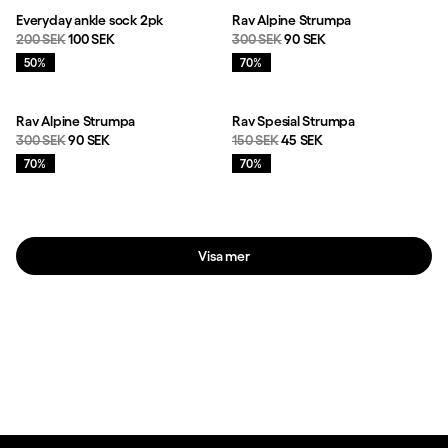
Everyday ankle sock 2pk
Rav Alpine Strumpa
Originalpris:
Reapris
:
Originalpris:
Reapris
:
200 SEK
100 SEK
300 SEK
90 SEK
Rea
:
Rea
:
50%
70%
Rav Alpine Strumpa
Rav Spesial Strumpa
Originalpris:
Reapris
:
Originalpris:
Reapris
:
300 SEK
90 SEK
150 SEK
45 SEK
Rea
:
Rea
:
70%
70%
Visa mer