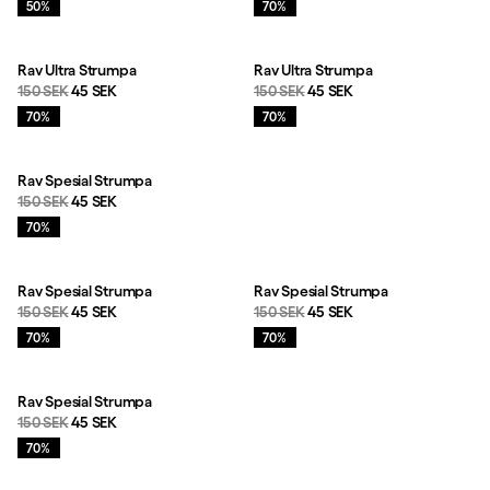
Rea
:
Rea
:
50%
70%
Rav Ultra Strumpa
Rav Ultra Strumpa
Originalpris:
Reapris
:
Originalpris:
Reapris
:
150 SEK
45 SEK
150 SEK
45 SEK
Rea
:
Rea
:
70%
70%
Rav Spesial Strumpa
Originalpris:
Reapris
:
150 SEK
45 SEK
Rea
:
70%
Rav Spesial Strumpa
Rav Spesial Strumpa
Originalpris:
Reapris
:
Originalpris:
Reapris
:
150 SEK
45 SEK
150 SEK
45 SEK
Rea
:
Rea
:
70%
70%
Rav Spesial Strumpa
Originalpris:
Reapris
:
150 SEK
45 SEK
Rea
:
70%