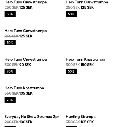
Hero Tunn Crewstrumpa
Hero Tunn Crewstrumpa
Originalpris:
Reapris
:
Originalpris:
Reapris
:
250 SEK
125 SEK
250 SEK
125 SEK
Rea
:
Rea
:
50%
50%
Hero Tunn Crewstrumpa
Originalpris:
Reapris
:
250 SEK
125 SEK
Rea
:
50%
Hero Tunn Crewstrumpa
Hero Tunn Knästrumpa
Originalpris:
Reapris
:
Originalpris:
Reapris
:
300 SEK
90 SEK
300 SEK
150 SEK
Rea
:
Rea
:
70%
50%
Hero Tunn Knästrumpa
Originalpris:
Reapris
:
350 SEK
105 SEK
Rea
:
70%
Everyday No Show Strumpa 2pk
Hunting Strumpa
Originalpris:
Reapris
:
Originalpris:
Reapris
:
200 SEK
100 SEK
350 SEK
105 SEK