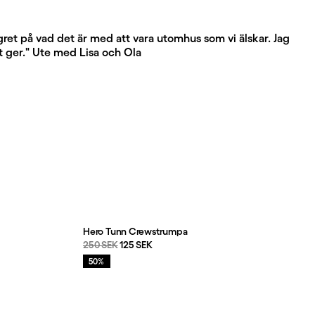
ingret på vad det är med att vara utomhus som vi älskar. Jag
et ger." Ute med Lisa och Ola
Hero Tunn Crewstrumpa
Originalpris:
Reapris
:
250 SEK
125 SEK
Rea
:
50%