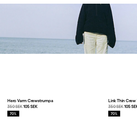
Framhävt innehåll
Hero Varm Crewstrumpa
Link Thin Crew
Originalpris:
Reapris
:
Originalpris:
Reapri
350 SEK
105 SEK
350 SEK
105 SE
Rea
:
Rea
:
70%
70%