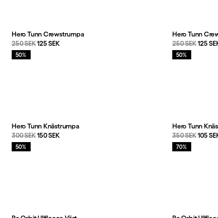
Hero Tunn Crewstrumpa
Hero Tunn Cre
Originalpris:
Reapris
:
Originalpris:
Reapri
250 SEK
125 SEK
250 SEK
125 SE
Rea
:
Rea
:
50%
50%
Hero Tunn Knästrumpa
Hero Tunn Knä
Originalpris:
Reapris
:
Originalpris:
Reapri
300 SEK
150 SEK
350 SEK
105 SE
Rea
:
Rea
:
50%
70%