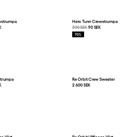
wstrumpa
Hero Tunn Crewstrumpa
s
:
Originalpris:
Reapris
:
K
300 SEK
90 SEK
Rea
:
70%
strumpa
Re Orbit Crew Sweater
s
:
Pris:
K
2 600 SEK