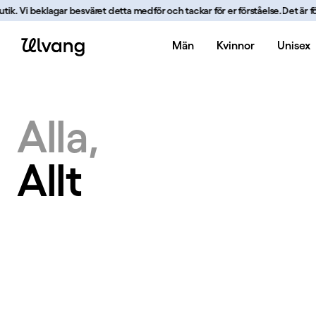
Hoppa till innehåll
. Vi beklagar besväret detta medför och tackar för er förståelse.
Det är för nä
Män
Kvinnor
Unisex
Allt | Ulvang
Alla
Allt
Allt