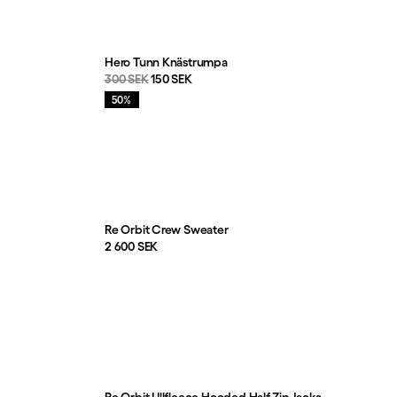
Hero Tunn Knästrumpa
Originalpris:
Reapris
:
300 SEK
150 SEK
Rea
:
50%
Re Orbit Crew Sweater
Pris:
2 600 SEK