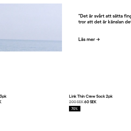
"Det är svårt att sätta f
tror att det är känslan d
Läs mer
→
 3pk
Link Thin Crew Sock 2pk
s
:
Originalpris:
Reapris
:
K
200 SEK
60 SEK
Rea
:
70%