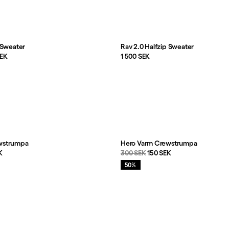
 Sweater
Rav 2.0 Halfzip Sweater
is
:
Pris:
SEK
1 500 SEK
wstrumpa
Hero Varm Crewstrumpa
s
:
Originalpris:
Reapris
:
K
300 SEK
150 SEK
Rea
:
50%