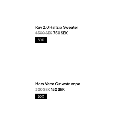
Rav 2.0 Halfzip Sweater
Originalpris:
Reapris
:
1 500 SEK
750 SEK
Rea
:
50%
Hero Varm Crewstrumpa
Originalpris:
Reapris
:
300 SEK
150 SEK
Rea
:
50%