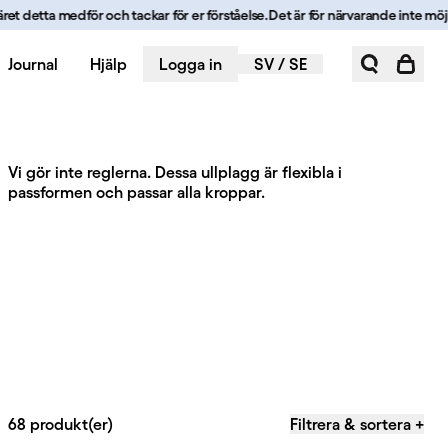
detta medför och tackar för er förståelse.
Det är för närvarande inte möjligt a
Journal
Hjälp
Logga in
SV
/
SE
Vi gör inte reglerna. Dessa ullplagg är flexibla i
passformen och passar alla kroppar.
68 produkt(er)
Filtrera & sortera
+