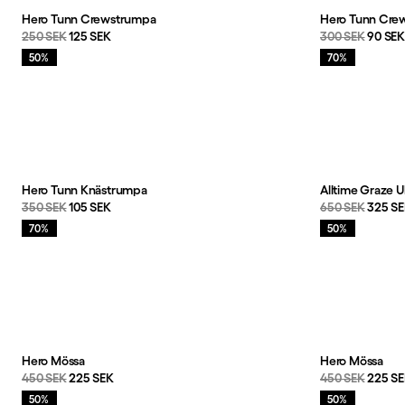
Hero Tunn Crewstrumpa
Hero Tunn Cre
Originalpris:
Reapris
:
Originalpris:
Reapri
250 SEK
125 SEK
300 SEK
90 SE
Rea
:
Rea
:
50%
70%
Hero Tunn Knästrumpa
Alltime Graze U
Originalpris:
Reapris
:
Originalpris:
Reapri
350 SEK
105 SEK
650 SEK
325 S
Rea
:
Rea
:
70%
50%
Hero Mössa
Hero Mössa
Originalpris:
Reapris
:
Originalpris:
Reapri
450 SEK
225 SEK
450 SEK
225 S
Rea
:
Rea
:
50%
50%