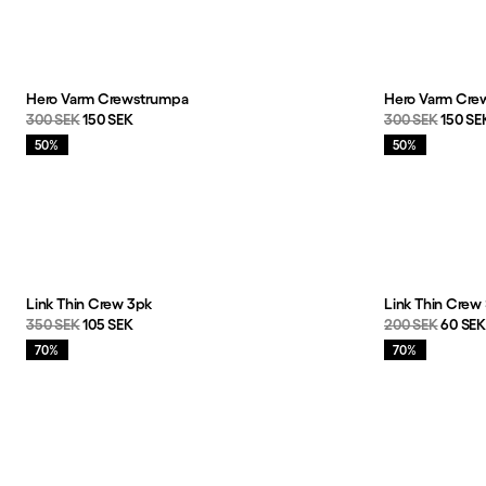
Produkter
Hero Varm Crewstrumpa
Hero Varm Cre
Originalpris:
Reapris
:
Originalpris:
Reapri
300 SEK
150 SEK
300 SEK
150 SE
Rea
:
Rea
:
50%
50%
Link Thin Crew 3pk
Link Thin Crew
Originalpris:
Reapris
:
Originalpris:
Reapri
350 SEK
105 SEK
200 SEK
60 SE
Rea
:
Rea
:
70%
70%