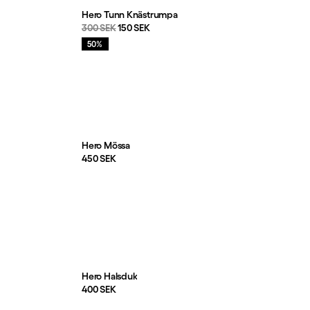
Hero Tunn Knästrumpa
Originalpris:
Reapris
:
300 SEK
150 SEK
Rea
:
50%
Hero Mössa
Pris:
450 SEK
Hero Halsduk
Pris:
400 SEK