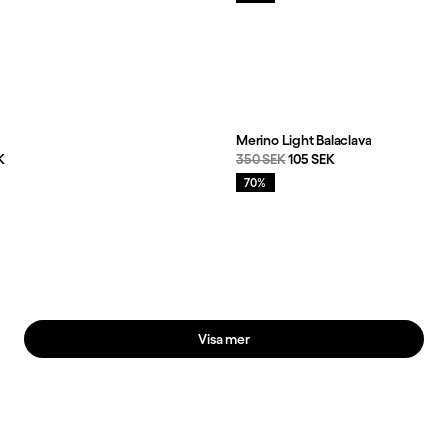
Merino Light Balaclava
s
:
Originalpris:
Reapris
:
K
350 SEK
105 SEK
Rea
:
70%
Visa mer