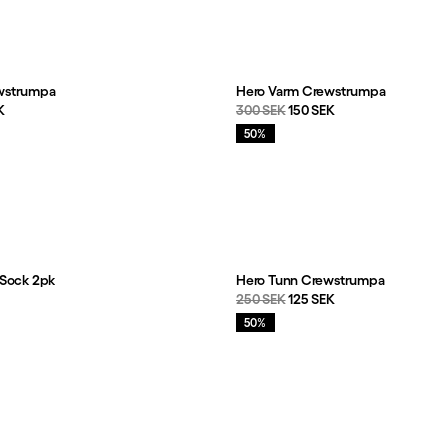
wstrumpa
Hero Varm Crewstrumpa
s
:
Originalpris:
Reapris
:
K
300 SEK
150 SEK
Rea
:
50%
 Sock 2pk
Hero Tunn Crewstrumpa
s
:
Originalpris:
Reapris
:
K
250 SEK
125 SEK
Rea
:
50%