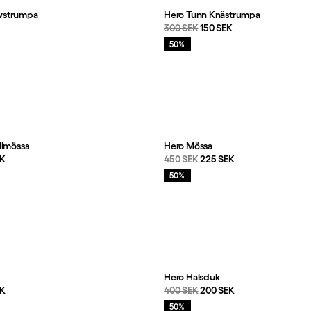
wstrumpa
Hero Tunn Knästrumpa
s
:
Originalpris:
Reapris
:
K
300 SEK
150 SEK
Rea
:
50%
llmössa
Hero Mössa
s
:
Originalpris:
Reapris
:
EK
450 SEK
225 SEK
Rea
:
50%
Hero Halsduk
s
:
Originalpris:
Reapris
:
EK
400 SEK
200 SEK
Rea
:
50%