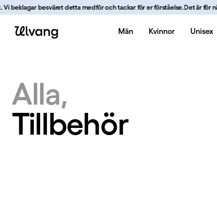
Hoppa till innehåll
i beklagar besväret detta medför och tackar för er förståelse.
Det är för närv
Män
Kvinnor
Unisex
Tillbehör | Ulvang
Alla
Tillbehör
Tillbehör