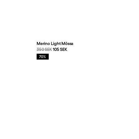
Merino Light Mössa
Originalpris:
Reapris
:
350 SEK
105 SEK
Rea
:
70%