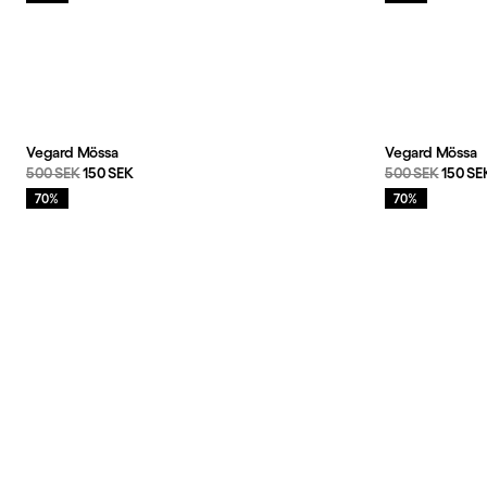
Vegard Mössa
Vegard Mössa
Originalpris:
Reapris
:
Originalpris:
Reapri
500 SEK
150 SEK
500 SEK
150 SE
Rea
:
Rea
:
70%
70%