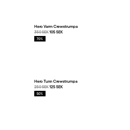
Hero Varm Crewstrumpa
Originalpris:
Reapris
:
350 SEK
105 SEK
Rea
:
70%
Hero Tunn Crewstrumpa
Originalpris:
Reapris
:
250 SEK
125 SEK
Rea
:
50%