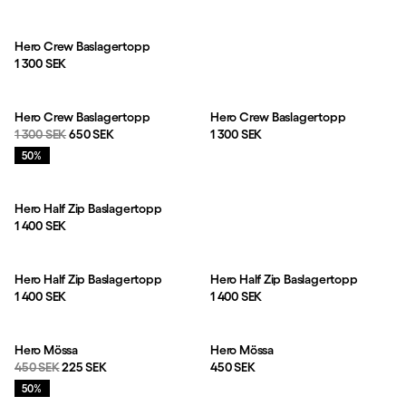
Produkter
Hero Crew Baslagertopp
Pris:
1 300 SEK
Hero Crew Baslagertopp
Hero Crew Baslagertopp
Originalpris:
Reapris
:
Pris:
1 300 SEK
650 SEK
1 300 SEK
Rea
:
50%
Hero Half Zip Baslagertopp
Pris:
1 400 SEK
Hero Half Zip Baslagertopp
Hero Half Zip Baslagertopp
Pris:
Pris:
1 400 SEK
1 400 SEK
Hero Mössa
Hero Mössa
Originalpris:
Reapris
:
Pris:
450 SEK
225 SEK
450 SEK
Rea
:
50%