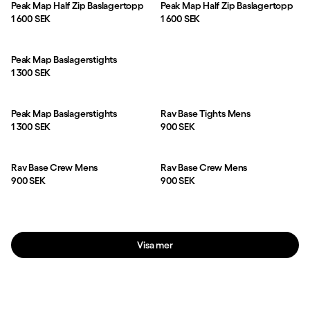
Peak Map Half Zip Baslagertopp
Peak Map Half Zip Baslagertopp
Pris:
Pris:
1 600 SEK
1 600 SEK
Peak Map Baslagerstights
Pris:
1 300 SEK
Peak Map Baslagerstights
Rav Base Tights Mens
Pris:
Pris:
1 300 SEK
900 SEK
Rav Base Crew Mens
Rav Base Crew Mens
Pris:
Pris:
900 SEK
900 SEK
Visa mer