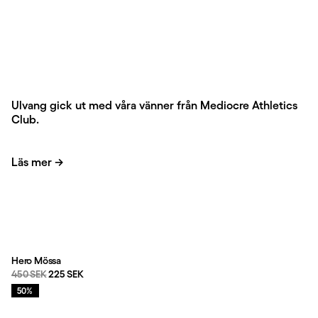
Framhävt innehåll
Ulvang gick ut med våra vänner från Mediocre Athletics
Club.
Läs mer
→
Hero Mössa
Originalpris:
Reapris
:
450 SEK
225 SEK
Rea
:
50%