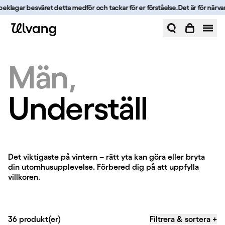
Hoppa till innehåll
beklagar besväret detta medför och tackar för er förståelse.
Det är för närvara
Underställ | Ulvang
Män
Underställ
Underställ
Det viktigaste på vintern – rätt yta kan göra eller bryta
din utomhusupplevelse. Förbered dig på att uppfylla
villkoren.
36 produkt(er)
Filtrera & sortera
+