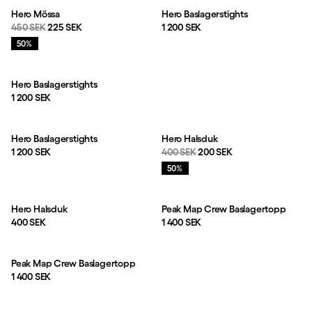
Hero Mössa
Hero Baslagerstights
Originalpris:
Reapris
:
Pris:
450 SEK
225 SEK
1 200 SEK
Rea
:
50%
Hero Baslagerstights
Pris:
1 200 SEK
Hero Baslagerstights
Hero Halsduk
Pris:
Originalpris:
Reapris
:
1 200 SEK
400 SEK
200 SEK
Rea
:
50%
Hero Halsduk
Peak Map Crew Baslagertopp
Pris:
Pris:
400 SEK
1 400 SEK
Peak Map Crew Baslagertopp
Pris:
1 400 SEK