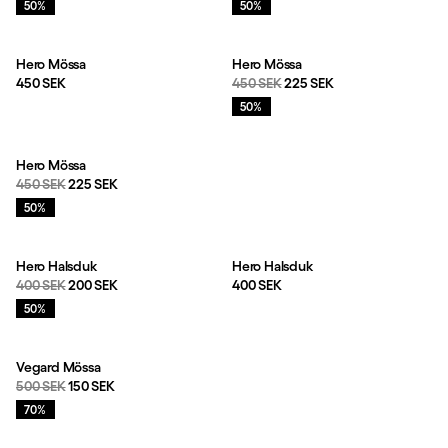
Rea
:
Rea
:
50%
50%
Hero Mössa
Hero Mössa
Pris:
Originalpris:
Reapris
:
450 SEK
450 SEK
225 SEK
Rea
:
50%
Hero Mössa
Originalpris:
Reapris
:
450 SEK
225 SEK
Rea
:
50%
Hero Halsduk
Hero Halsduk
Originalpris:
Reapris
:
Pris:
400 SEK
200 SEK
400 SEK
Rea
:
50%
Vegard Mössa
Originalpris:
Reapris
:
500 SEK
150 SEK
Rea
:
70%