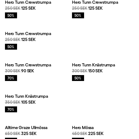
Hero Tunn Crewstrumpa
Hero Tunn Crewstrumpa
Originalpris:
Reapris
:
Originalpris:
Reapris
:
250 SEK
125 SEK
250 SEK
125 SEK
Rea
:
Rea
:
50%
50%
Hero Tunn Crewstrumpa
Originalpris:
Reapris
:
250 SEK
125 SEK
Rea
:
50%
Hero Tunn Crewstrumpa
Hero Tunn Knästrumpa
Originalpris:
Reapris
:
Originalpris:
Reapris
:
300 SEK
90 SEK
300 SEK
150 SEK
Rea
:
Rea
:
70%
50%
Hero Tunn Knästrumpa
Originalpris:
Reapris
:
350 SEK
105 SEK
Rea
:
70%
Alltime Graze Ullmössa
Hero Mössa
Originalpris:
Reapris
:
Originalpris:
Reapris
:
650 SEK
325 SEK
450 SEK
225 SEK