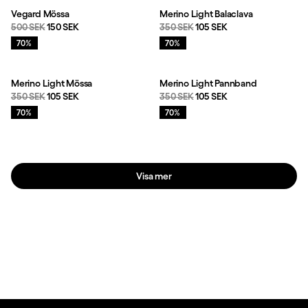
Vegard Mössa
Merino Light Balaclava
Originalpris:
Reapris
:
Originalpris:
Reapris
:
500 SEK
150 SEK
350 SEK
105 SEK
Rea
:
Rea
:
70%
70%
Merino Light Mössa
Merino Light Pannband
Originalpris:
Reapris
:
Originalpris:
Reapris
:
350 SEK
105 SEK
350 SEK
105 SEK
Rea
:
Rea
:
70%
70%
Visa mer