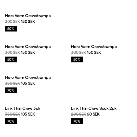
Produkter
Hero Varm Crewstrumpa
Originalpris:
Reapris
:
300 SEK
150 SEK
Rea
:
50%
Hero Varm Crewstrumpa
Hero Varm Crewstrumpa
Originalpris:
Reapris
:
Originalpris:
Reapris
:
300 SEK
150 SEK
300 SEK
150 SEK
Rea
:
Rea
:
50%
50%
Hero Varm Crewstrumpa
Originalpris:
Reapris
:
350 SEK
105 SEK
Rea
:
70%
Link Thin Crew 3pk
Link Thin Crew Sock 2pk
Originalpris:
Reapris
:
Originalpris:
Reapris
:
350 SEK
105 SEK
200 SEK
60 SEK
Rea
:
Rea
:
70%
70%