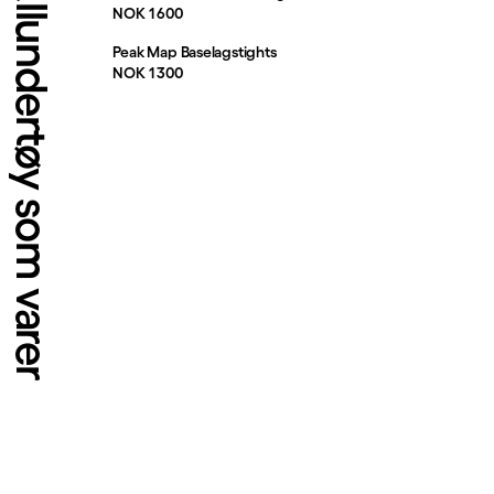
llundertøy som varer
Pris:
NOK 1 600
Peak Map Baselagstights
Pris:
NOK 1 300