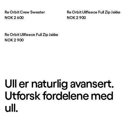
Re Orbit Crew Sweater
Re Orbit Ullfleece Full Zip Jakke
Pris:
Pris:
NOK 2 600
NOK 2 900
Re Orbit Ullfleece Full Zip Jakke
Pris:
NOK 2 900
Ull er naturlig avansert.
Utforsk fordelene med
ull.