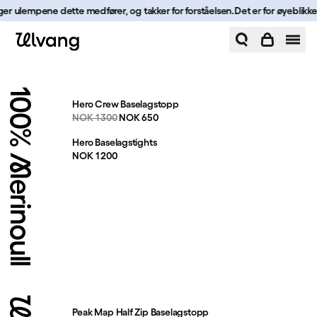
Hopp til innhold
ager ulempene dette medfører, og takker for forståelsen.
Det er for øyeblikket
Where to next? | Ulvang
100% erinoull
Hero Crew Baselagstopp
Originalpris:
Salgspris
:
NOK 1 300
NOK 650
Hero Baselagstights
Pris:
NOK 1 200
Peak Map Half Zip Baselagstopp