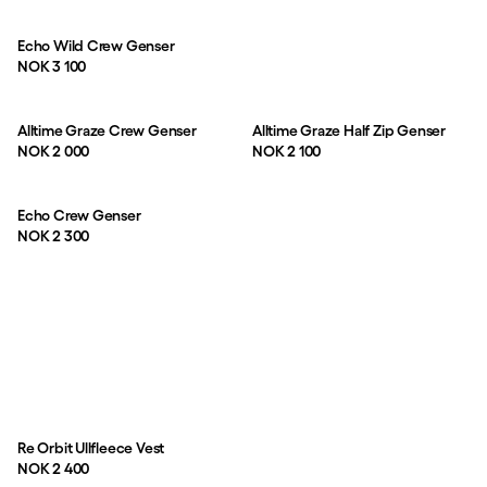
Echo Wild Crew Genser
Pris:
NOK 3 100
Alltime Graze Crew Genser
Alltime Graze Half Zip Genser
Pris:
Pris:
NOK 2 000
NOK 2 100
Echo Crew Genser
Pris:
NOK 2 300
Re Orbit Ullfleece Vest
Pris:
NOK 2 400