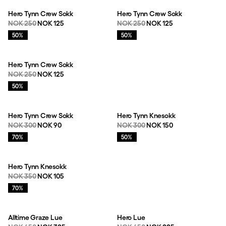
Hero Tynn Crew Sokk
Hero Tynn Crew Sokk
Originalpris:
Salgspris
:
Originalpris:
Salgspris
:
NOK 250
NOK 125
NOK 250
NOK 125
Salg
:
Salg
:
50%
50%
Hero Tynn Crew Sokk
Originalpris:
Salgspris
:
NOK 250
NOK 125
Salg
:
50%
Hero Tynn Crew Sokk
Hero Tynn Knesokk
Originalpris:
Salgspris
:
Originalpris:
Salgspris
:
NOK 300
NOK 90
NOK 300
NOK 150
Salg
:
Salg
:
70%
50%
Hero Tynn Knesokk
Originalpris:
Salgspris
:
NOK 350
NOK 105
Salg
:
70%
Alltime Graze Lue
Hero Lue