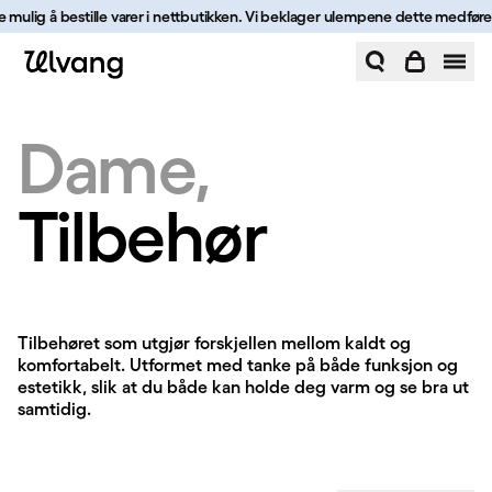
Hopp til innhold
 mulig å bestille varer i nettbutikken. Vi beklager ulempene dette medfører, 
Tilbehør | Ulvang
Dame
Tilbehør
Tilbehør
Tilbehøret som utgjør forskjellen mellom kaldt og
komfortabelt. Utformet med tanke på både funksjon og
estetikk, slik at du både kan holde deg varm og se bra ut
samtidig.