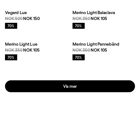
Vegard Lue
Merino Light Balaclava
Originalpris:
Salgspris
:
Originalpris:
Salgspris
:
NOK 500
NOK 150
NOK 350
NOK 105
Salg
:
Salg
:
70%
70%
Merino Light Lue
Merino Light Pannebånd
Originalpris:
Salgspris
:
Originalpris:
Salgspris
:
NOK 350
NOK 105
NOK 350
NOK 105
Salg
:
Salg
:
70%
70%
Vis mer