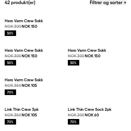
42 produkt(er)
Filtrer og sorter
+
Produkter
Hero Varm Crew Sokk
Originalpris:
Salgspris
:
NOK 300
NOK 150
Salg
:
50%
Hero Varm Crew Sokk
Hero Varm Crew Sokk
Originalpris:
Salgspris
:
Originalpris:
Salgspris
:
NOK 300
NOK 150
NOK 300
NOK 150
Salg
:
Salg
:
50%
50%
Hero Varm Crew Sokk
Originalpris:
Salgspris
:
NOK 350
NOK 105
Salg
:
70%
Link Thin Crew 3pk
Link Thin Crew Sock 2pk
Originalpris:
Salgspris
:
Originalpris:
Salgspris
:
NOK 350
NOK 105
NOK 200
NOK 60
Salg
:
Salg
:
70%
70%