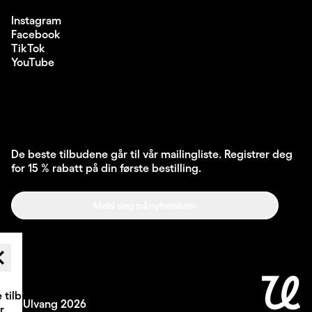
Instagram
Facebook
TikTok
YouTube
De beste tilbudene går til vår mailingliste. Registrer deg
for 15 % rabatt på din første bestilling.
Meld deg på nyhetsbrev
rev påmelding
 tilbudene
© Ulvang
2026
r