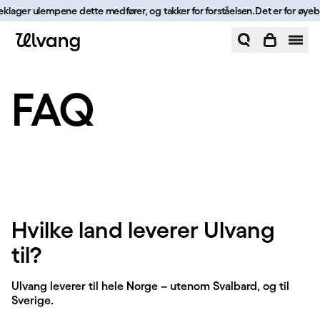
Hopp til innhold
 beklager ulempene dette medfører, og takker for forståelsen.
Det er for øyebl
FAQ | Ulvang
FAQ
Hvilke land leverer Ulvang
til?
Ulvang leverer til hele Norge – utenom Svalbard, og til
Sverige.