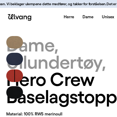
Hopp til innhold
n. Vi beklager ulempene dette medfører, og takker for forståelsen.
Det er for 
Herre
Dame
Unisex
Hero Crew Baselagstopp | Ulvang
Dame
Ullundertøy
Hero Crew
Baselagstop
Material: 100% RWS merinoull