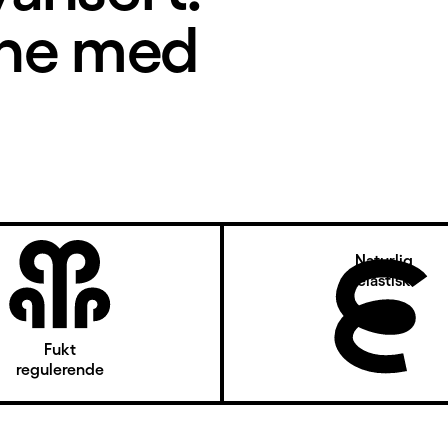
ene med
Naturlig
elastisk
Fukt
regulerende