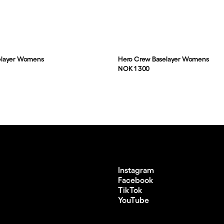
elayer Womens
Hero Crew Baselayer Womens
Pris:
NOK 1 300
Instagram
Facebook
TikTok
YouTube