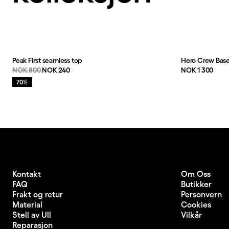
Peak First seamless top
Hero Crew Bas
Originalpris:
Salgspris
:
Pris:
NOK 800
NOK 240
NOK 1 300
Salg
:
70%
Kontakt
Om Oss
FAQ
Butikker
Frakt og retur
Personvern
Material
Cookies
Stell av Ull
Vilkår
Reparasjon