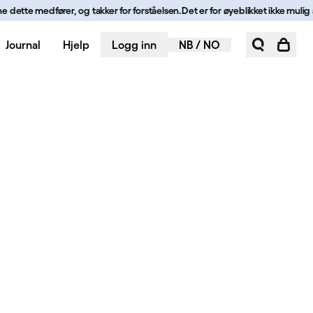
ette medfører, og takker for forståelsen.
Det er for øyeblikket ikke mulig å be
Journal
Hjelp
Logg inn
NB
/
NO