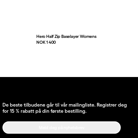
Hero Half Zip Baselayer Womens
Pris:
NOK 1 400
De beste tilbudene går til vår mailingliste. Registrer deg
for 15 % rabatt på din første bestilling.
Meld deg på nyhetsbrev