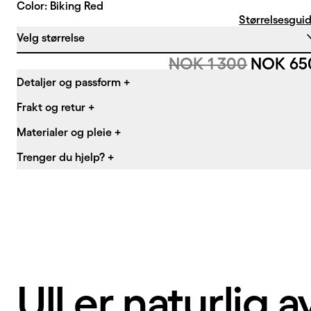
Color: Biking Red
Størrelsesgui
Velg størrelse
Originalpris:
Salgspr
NOK 1 300
NOK 65
Detaljer og passform
+
Frakt og retur
+
Materialer og pleie
+
Trenger du hjelp?
+
Ull er naturlig 