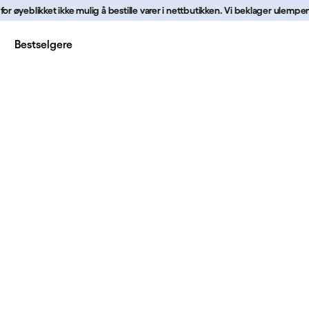
øyeblikket ikke mulig å bestille varer i nettbutikken. Vi beklager ulempene d
Bestselgere
p