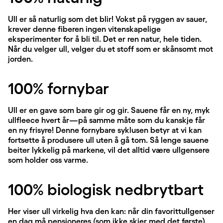
Ull er så naturlig som det blir! Vokst på ryggen av sauer,
krever denne fiberen ingen vitenskapelige
eksperimenter for å bli til. Det er ren natur, hele tiden.
Når du velger ull, velger du et stoff som er skånsomt mot
jorden.
100% fornybar
Ull er en gave som bare gir og gir. Sauene får en ny, myk
ullfleece hvert år—på samme måte som du kanskje får
en ny frisyre! Denne fornybare syklusen betyr at vi kan
fortsette å produsere ull uten å gå tom. Så lenge sauene
beiter lykkelig på markene, vil det alltid være ullgensere
som holder oss varme.
100% biologisk nedbrytbart
Her viser ull virkelig hva den kan: når din favorittullgenser
en dag må pensjoneres (som ikke skjer med det første),