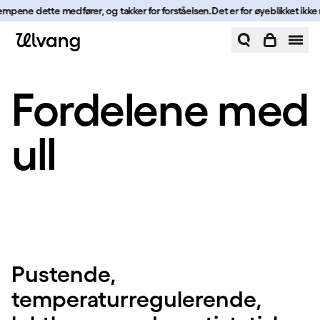
Hopp til innhold
e dette medfører, og takker for forståelsen.
Det er for øyeblikket ikke mulig 
Fordelene med ull | Ulvang
Fordelene med
ull
Pustende,
temperaturregulerende,