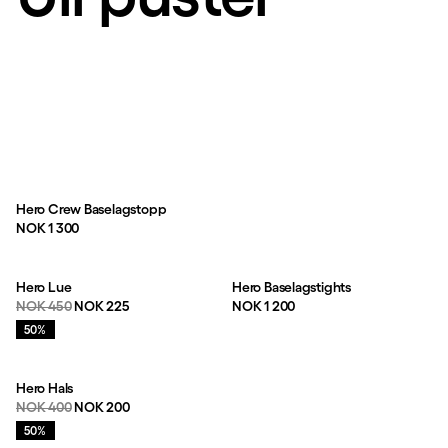
Hero Crew Baselagstopp
Pris:
NOK 1 300
Hero Lue
Hero Baselagstights
Originalpris:
Salgspris
:
Pris:
NOK 450
NOK 225
NOK 1 200
Salg
:
50%
Hero Hals
Originalpris:
Salgspris
:
NOK 400
NOK 200
Salg
:
50%