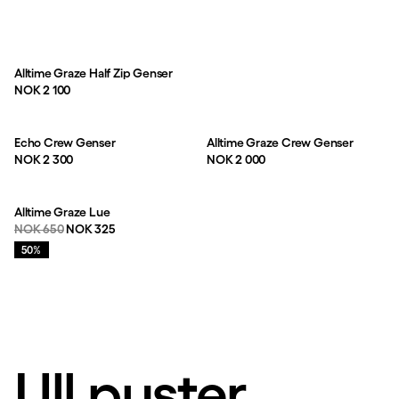
Alltime Graze Half Zip Genser
Pris:
NOK 2 100
Echo Crew Genser
Alltime Graze Crew Genser
Pris:
Pris:
NOK 2 300
NOK 2 000
Alltime Graze Lue
Originalpris:
Salgspris
:
NOK 650
NOK 325
Salg
:
50%
Ull puster