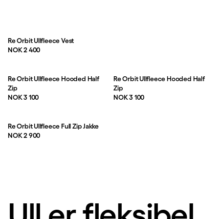
Re Orbit Ullfleece Vest
Pris:
NOK 2 400
Re Orbit Ullfleece Hooded Half
Re Orbit Ullfleece Hooded Half
Zip
Zip
Pris:
Pris:
NOK 3 100
NOK 3 100
Re Orbit Ullfleece Full Zip Jakke
Pris:
NOK 2 900
Ull er fleksibel