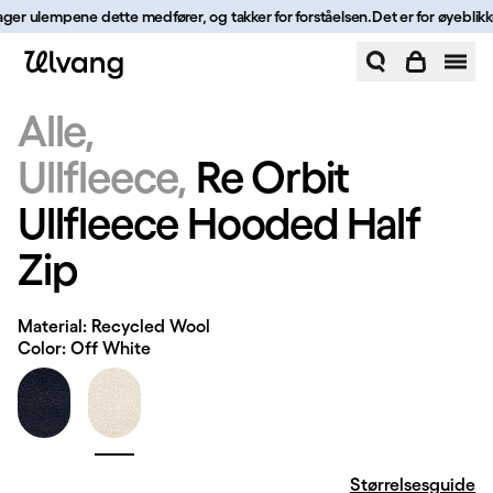
Hopp til innhold
lager ulempene dette medfører, og takker for forståelsen.
Det er for øyeblikke
Re Orbit Ullfleece Hooded Half Zip | Ulvang
Alle
Ullfleece
Re Orbit
Ullfleece Hooded Half
Zip
Material: Recycled Wool
Color: Off White
Størrelsesguide