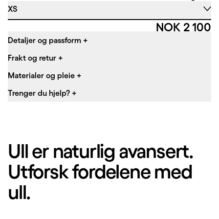
XS
Pris:
NOK 2 100
Detaljer og passform
+
Frakt og retur
+
Materialer og pleie
+
Trenger du hjelp?
+
Ull er naturlig avansert.
Utforsk fordelene med
ull.