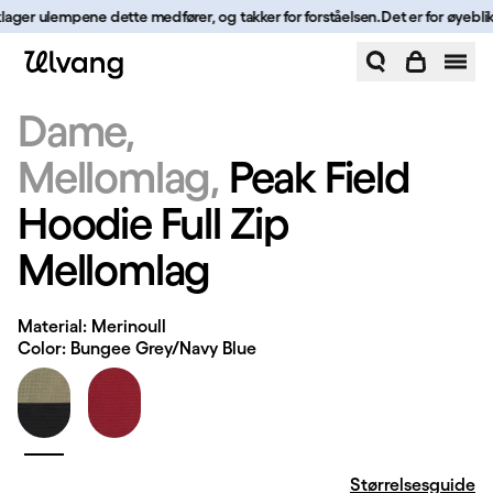
Hopp til innhold
eklager ulempene dette medfører, og takker for forståelsen.
Det er for øyeblikk
Peak Field Hoodie Full Zip Mellomlag | Ulvang
Dame
Mellomlag
Peak Field
Hoodie Full Zip
Mellomlag
Material: Merinoull
Color: Bungee Grey/Navy Blue
Størrelsesguide