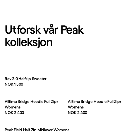
Utforsk vår Peak
kolleksjon
Rav 2.0 Halfzip Sweater
Pris:
NOK 1 500
Alltime Bridge Hoodie Full Zipr
Alltime Bridge Hoodie Full Zipr
Womens
Womens
Pris:
Pris:
NOK 2 400
NOK 2 400
Peak Field Half Zip Midlayer Womens