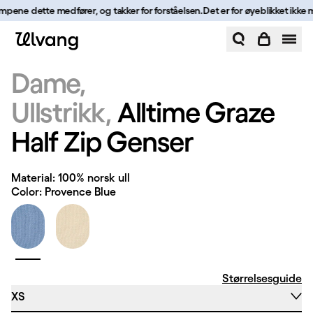
Hopp til innhold
empene dette medfører, og takker for forståelsen.
Det er for øyeblikket ikke m
Alltime Graze Half Zip Genser | Ulvang
Dame
Ullstrikk
Alltime Graze
Half Zip Genser
Material: 100% norsk ull
Color: Provence Blue
Størrelsesguide
XS