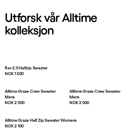
Utforsk vår Alltime
kolleksjon
Rav 2.0 Halfzip Sweater
Pris:
NOK 1 500
Alltime Graze Crew Sweater
Alltime Graze Crew Sweater
Mens
Mens
Pris:
Pris:
NOK 2 000
NOK 2 000
Alltime Graze Half Zip Sweater Womens
Pris:
NOK 2 100