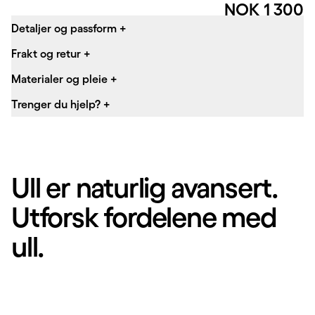
Pris:
NOK 1 300
Detaljer og passform
+
Frakt og retur
+
Materialer og pleie
+
Trenger du hjelp?
+
Ull er naturlig avansert.
Utforsk fordelene med
ull.