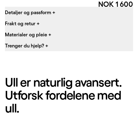
Pris:
NOK 1 600
Detaljer og passform
+
Frakt og retur
+
Materialer og pleie
+
Trenger du hjelp?
+
Ull er naturlig avansert.
Utforsk fordelene med
ull.