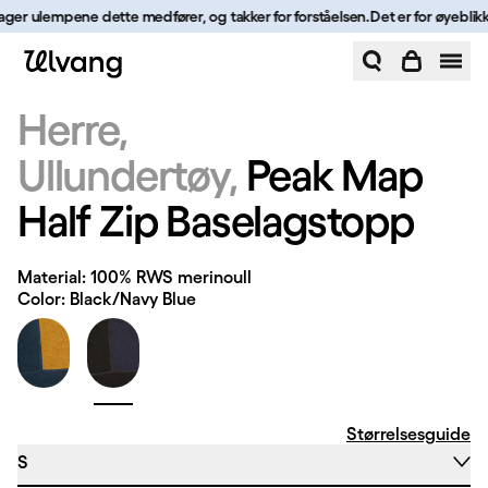
Hopp til innhold
klager ulempene dette medfører, og takker for forståelsen.
Det er for øyeblikke
Peak Map Half Zip Baselagstopp | Ulvang
Herre
Ullundertøy
Peak Map
Half Zip Baselagstopp
Material: 100% RWS merinoull
Color: Black/Navy Blue
Størrelsesguide
S