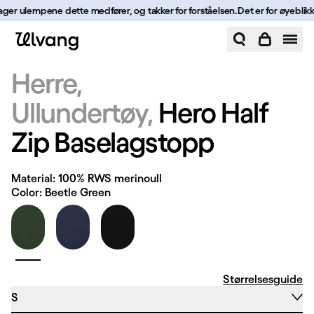
Hopp til innhold
lager ulempene dette medfører, og takker for forståelsen.
Det er for øyeblikke
Hero Half Zip Baselagstopp | Ulvang
Herre
Ullundertøy
Hero Half
Zip Baselagstopp
Material: 100% RWS merinoull
Color: Beetle Green
Størrelsesguide
S