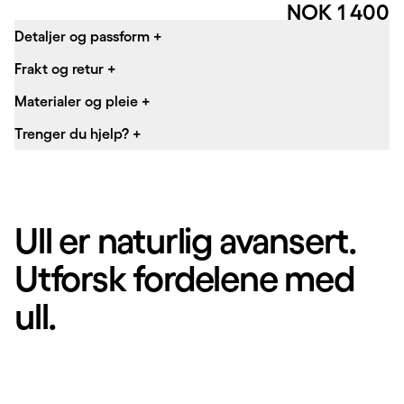
Pris:
NOK 1 400
Detaljer og passform
+
Frakt og retur
+
Materialer og pleie
+
Trenger du hjelp?
+
Ull er naturlig avansert.
Utforsk fordelene med
ull.