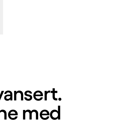
avansert.
ene med