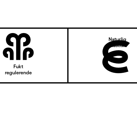
Naturlig
elastisk
Fukt
regulerende