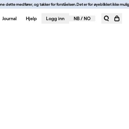
 dette medfører, og takker for forståelsen.
Det er for øyeblikket ikke mulig å
Journal
Hjelp
Logg inn
NB
/
NO