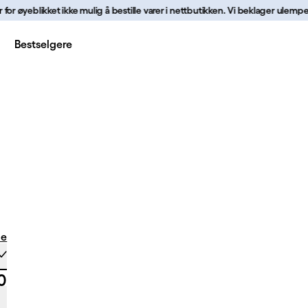
r øyeblikket ikke mulig å bestille varer i nettbutikken. Vi beklager ulempene
Bestselgere
p
de
0