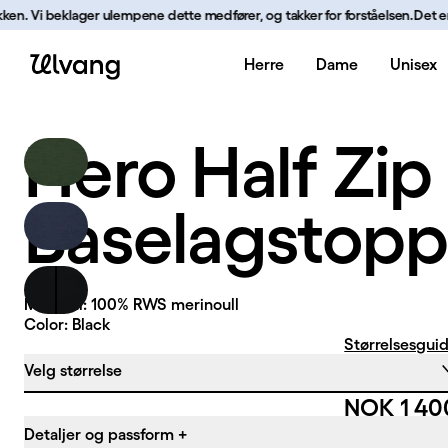
Hopp til innhold
kken. Vi beklager ulempene dette medfører, og takker for forståelsen.
Det er fo
Herre
Dame
Unisex
Hero Half Zip Baselagstopp | Ulvang
Hero Half Zip
Baselagstop
Material: 100% RWS merinoull
Color: Black
Størrelsesgui
Velg størrelse
Pris:
NOK 1 40
Detaljer og passform
+