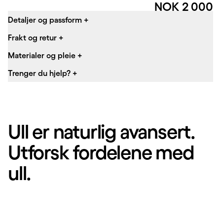
Pris:
NOK 2 000
Detaljer og passform
+
Frakt og retur
+
Materialer og pleie
+
Trenger du hjelp?
+
Ull er naturlig avansert.
Utforsk fordelene med
ull.