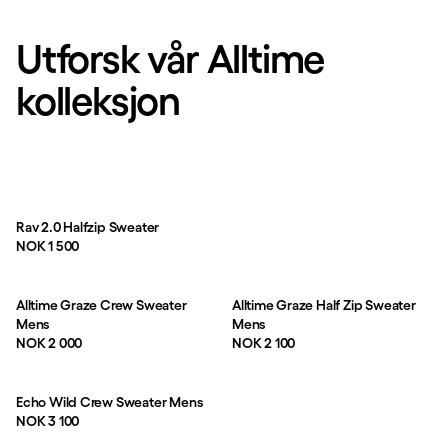
Utforsk vår Alltime
kolleksjon
Rav 2.0 Halfzip Sweater
Pris:
NOK 1 500
Alltime Graze Crew Sweater
Alltime Graze Half Zip Sweater
Mens
Mens
Pris:
Pris:
NOK 2 000
NOK 2 100
Echo Wild Crew Sweater Mens
Pris:
NOK 3 100