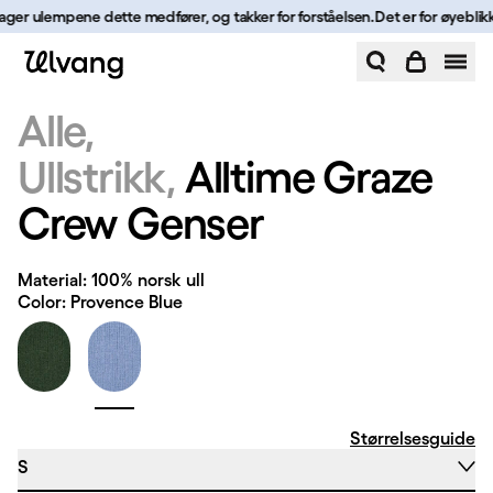
Hopp til innhold
klager ulempene dette medfører, og takker for forståelsen.
Det er for øyeblikke
Alltime Graze Crew Genser | Ulvang
Alle
Ullstrikk
Alltime Graze
Crew Genser
Material: 100% norsk ull
Color: Provence Blue
Størrelsesguide
S