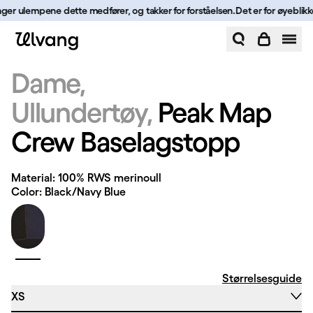
Hopp til innhold
lager ulempene dette medfører, og takker for forståelsen.
Det er for øyeblikke
Peak Map Crew Baselagstopp | Ulvang
Dame
Ullundertøy
Peak Map
Crew Baselagstopp
Material: 100% RWS merinoull
Color: Black/Navy Blue
Størrelsesguide
XS