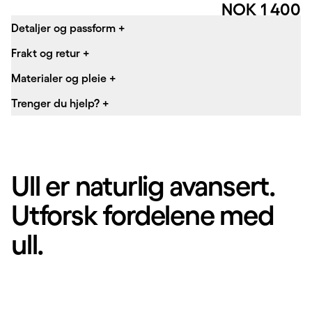
Pris:
NOK 1 400
Detaljer og passform
+
Frakt og retur
+
Materialer og pleie
+
Trenger du hjelp?
+
Ull er naturlig avansert.
Utforsk fordelene med
ull.