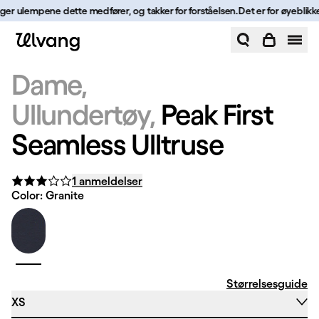
Hopp til innhold
ager ulempene dette medfører, og takker for forståelsen.
Det er for øyeblikket
Peak First Seamless Ulltruse | Ulvang
Dame
Ullundertøy
Peak First
Seamless Ulltruse
1 anmeldelser
Color: Granite
Størrelsesguide
XS