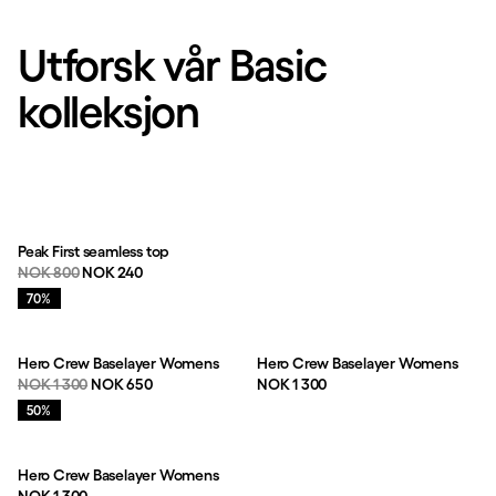
Utforsk vår Basic
kolleksjon
Peak First seamless top
Originalpris:
Salgspris
:
NOK 800
NOK 240
Salg
:
70%
Hero Crew Baselayer Womens
Hero Crew Baselayer Womens
Originalpris:
Salgspris
:
Pris:
NOK 1 300
NOK 650
NOK 1 300
Salg
:
50%
Hero Crew Baselayer Womens
Pris: