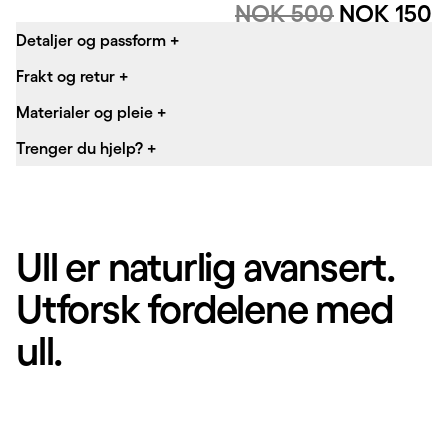
Originalpris:
Salgspris
:
NOK 500
NOK 150
Detaljer og passform
+
Frakt og retur
+
Materialer og pleie
+
Trenger du hjelp?
+
Ull er naturlig avansert.
Utforsk fordelene med
ull.