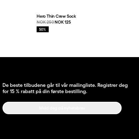
Hero Thin Crew Sock
Originalpris:
Salgspris
:
NOK 250
NOK 125
Salg
:
50%
De beste tilbudene går til vår mailingliste. Registrer deg
for 15 % rabatt på din første bestilling.
Meld deg på nyhetsbrev