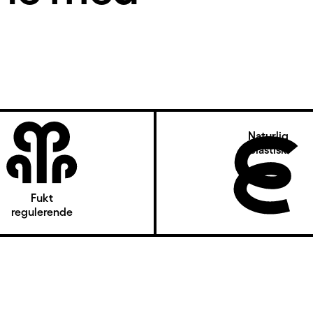
Naturlig
elastisk
Fukt
regulerende