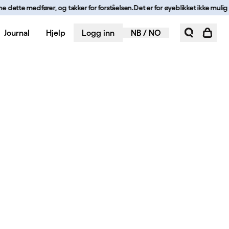
dette medfører, og takker for forståelsen.
Det er for øyeblikket ikke mulig å b
Journal
Hjelp
Logg inn
NB
/
NO