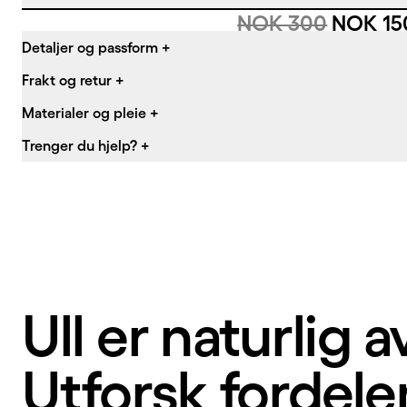
Originalpris:
Salgspr
NOK 300
NOK 15
Detaljer og passform
+
Frakt og retur
+
Materialer og pleie
+
Trenger du hjelp?
+
Ull er naturlig 
Utforsk fordel