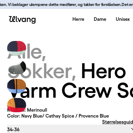
Hopp til innhold
en. Vi beklager ulempene dette medfører, og takker for forståelsen.
Det er for
Herre
Dame
Unisex
Hero Varm Crew Sokk | Ulvang
Alle
Sokker
Hero
Varm Crew S
Material: Merinoull
Color: Navy Blue/ Cathay Spice / Provence Blue
Størrelsesgui
34-36