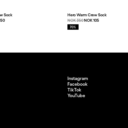
w Sock
Hero Warm Crew Sock
ris
:
Originalpris:
Salgspris
:
150
NOK 350
NOK 105
Salg
:
70%
Instagram
Facebook
TikTok
YouTube