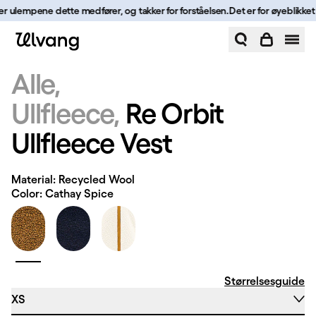
Hopp til innhold
ger ulempene dette medfører, og takker for forståelsen.
Det er for øyeblikket 
Re Orbit Ullfleece Vest | Ulvang
Alle
Ullfleece
Re Orbit
Ullfleece Vest
Material: Recycled Wool
Color: Cathay Spice
Størrelsesguide
XS