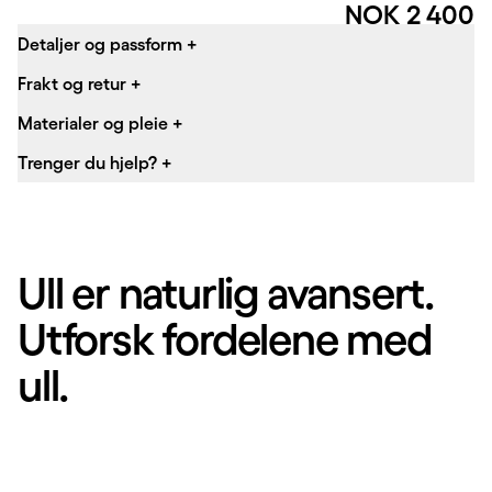
Pris:
NOK 2 400
Detaljer og passform
+
Frakt og retur
+
Materialer og pleie
+
Trenger du hjelp?
+
Ull er naturlig avansert.
Utforsk fordelene med
ull.