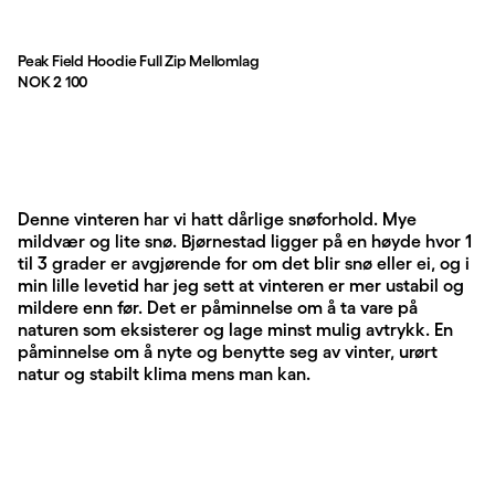
Peak Field Hoodie Full Zip Mellomlag
Pris:
NOK 2 100
Denne vinteren har vi hatt dårlige snøforhold. Mye
mildvær og lite snø. Bjørnestad ligger på en høyde hvor 1
til 3 grader er avgjørende for om det blir snø eller ei, og i
min lille levetid har jeg sett at vinteren er mer ustabil og
mildere enn før. Det er påminnelse om å ta vare på
naturen som eksisterer og lage minst mulig avtrykk. En
påminnelse om å nyte og benytte seg av vinter, urørt
natur og stabilt klima mens man kan.