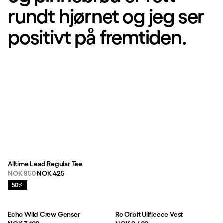
rundt hjørnet og jeg ser
positivt på fremtiden.
Alltime Lead Regular Tee
Originalpris:
Salgspris
:
NOK 850
NOK 425
Salg
:
50%
Echo Wild Crew Genser
Re Orbit Ullfleece Vest