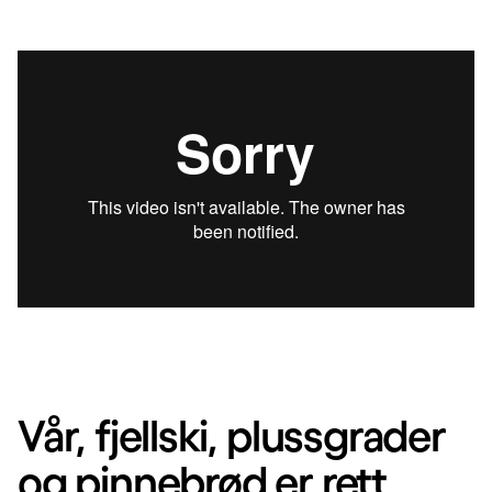
Vår, fjellski, plussgrader
og pinnebrød er rett