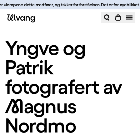
Hopp til innhold
r ulempene dette medfører, og takker for forståelsen.
Det er for øyeblikket ik
Yngve og Patrik fotografert av Magnus Nordmo | Ulvang
Yngve og
Patrik
fotografert av
agnus
Nordmo