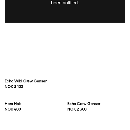
Echo Wild Crew Genser
Pris:
NOK 3 100
Hero Hals
Echo Crew Genser
Pris:
Pris:
NOK 400
NOK 2 300