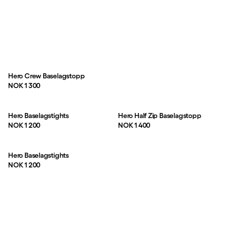
Hero Crew Baselagstopp
Pris:
NOK 1 300
Hero Baselagstights
Hero Half Zip Baselagstopp
Pris:
Pris:
NOK 1 200
NOK 1 400
Hero Baselagstights
Pris:
NOK 1 200