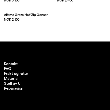
Pris:
Pris:
NOK 3 100
NOK 2 400
Alltime Graze Half Zip Genser
Pris:
NOK 2 100
Kontakt
FAQ
Frakt og retur
Material
Stell av Ull
Reparasjon